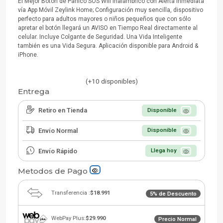
El Mejor Botón de Pánico SOS Wifi Inalámbrico con Alerta Inmediata
vía App Móvil Zeylink Home; Configuración muy sencilla, dispositivo
perfecto para adultos mayores o niños pequeños que con sólo
apretar el botón llegará un AVISO en Tiempo Real directamente al
celular. Incluye Colgante de Seguridad. Una Vida Inteligente
también es una Vida Segura. Aplicación disponible para Android &
iPhone.
(+10 disponibles)
Entrega
Retiro en Tienda
Disponible
Envío Normal
Disponible
Envío Rápido
Llega hoy
Metodos de Pago
Transferencia :
$18.991
5% de Descuento
WebPay Plus:
$29.990
Precio Normal