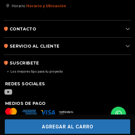
Horario
Horario y Ubicación
CONTACTO
SERVICIO AL CLIENTE
SUSCRIBETE
> Los mejores tips para tu proyecto
REDES SOCIALES
MEDIOS DE PAGO
AGREGAR AL CARRO
Copyright
2026. Alarma para casa | Alarma 4G GSM | Alarmas sin
contratos | Hecho por
FERSONTEC®: ALARMAS PARA CASAS | ALARMAS