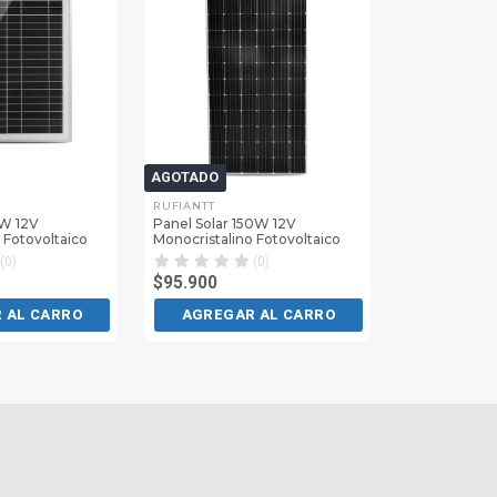
AGOTADO
RUFIANTT
0W 12V
Panel Solar 150W 12V
 Fotovoltaico
Monocristalino Fotovoltaico
(0)
(0)
$95.900
 AL CARRO
AGREGAR AL CARRO
PAGO
Paga con
LEER M