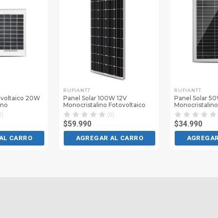
RUFIANTT
RUFIANTT
ovoltaico 20W
Panel Solar 100W 12V
Panel Solar 5
ino
Monocristalino Fotovoltaico
Monocristalino
0)
(0)
$59.990
$34.990
AL CARRO
AGREGAR AL CARRO
AGREGAR