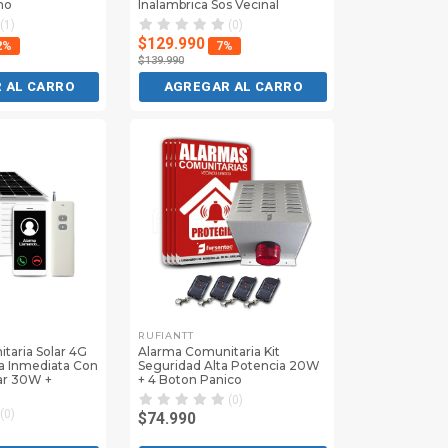
mo
Inalambrica Sos Vecinal
(1)
(0)
$129.990
2%
7%
$139.990
 AL CARRO
AGREGAR AL CARRO
RUFIANTT
taria Solar 4G
Alarma Comunitaria Kit
a Inmediata Con
Seguridad Alta Potencia 20W
ar 30W +
+ 4 Boton Panico
(0)
(0)
$74.990