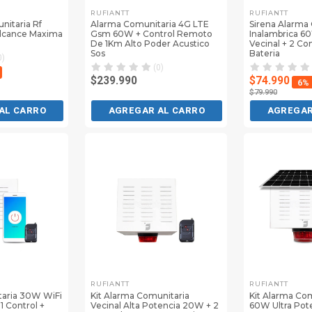
RUFIANTT
RUFIANTT
nitaria Rf
Alarma Comunitaria 4G LTE
Sirena Alarma
Alcance Maxima
Gsm 60W + Control Remoto
Inalambrica 6
De 1Km Alto Poder Acustico
Vecinal + 2 Co
Sos
Bateria
0)
(0)
$239.990
$74.990
6%
$79.990
AL CARRO
AGREGAR AL CARRO
AGREGAR
RUFIANTT
RUFIANTT
aria 30W WiFi
Kit Alarma Comunitaria
Kit Alarma Com
1 Control +
Vecinal Alta Potencia 20W + 2
60W Ultra Pote