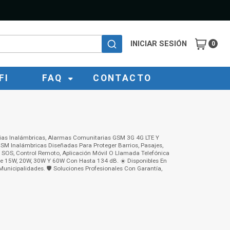
INICIAR SESIÓN
0
FI
FAQ
CONTACTO
ias Inalámbricas, Alarmas Comunitarias GSM 3G 4G LTE Y
M Inalámbricas Diseñadas Para Proteger Barrios, Pasajes,
 SOS, Control Remoto, Aplicación Móvil O Llamada Telefónica
De 15W, 20W, 30W Y 60W Con Hasta 134 dB. ☀️ Disponibles En
unicipalidades. 🛡️ Soluciones Profesionales Con Garantía,
Alarma
Comunitaria
Inalambrica