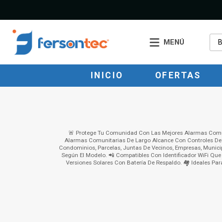
MENÚ
INICIO
OFERTAS
🚨 Protege Tu Comunidad Con Las Mejores Alarmas Comun
Alarmas Comunitarias De Largo Alcance Con Controles De 
Condominios, Parcelas, Juntas De Vecinos, Empresas, Munici
Según El Modelo. 📲 Compatibles Con Identificador WiFi Qu
Versiones Solares Con Batería De Respaldo. 🏘️ Ideales Pa
Alarma
Comunitaria
Gsm-3G-4G