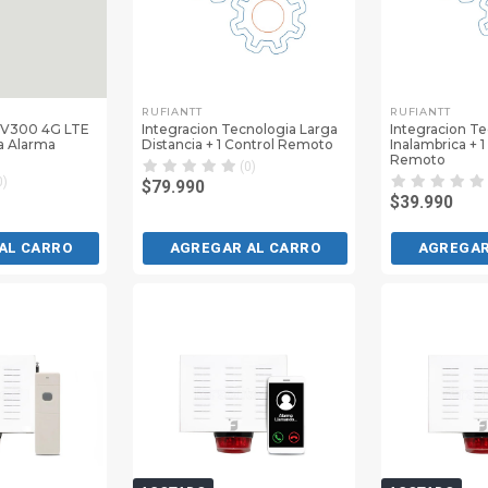
RUFIANTT
RUFIANTT
 V300 4G LTE
Integracion Tecnologia Larga
Integracion T
a Alarma
Distancia + 1 Control Remoto
Inalambrica + 1
Remoto
(0)
0)
$79.990
$39.990
AL CARRO
AGREGAR AL CARRO
AGREGAR