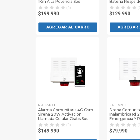
1Km Alta Potencia Sos
Bateria Respald
(0)
(
$199.990
$129.990
AGREGAR AL CARRO
AGREGAR 
RUFIANTT
RUFIANTT
Alarma Comunitaria 4G Gsm
Sirena Comunita
Sirena 20W Activacion
Inalambrica Rf 
Llamada Celular Gratis Sos
Emergencia Y 
(0)
(
$149.990
$79.990