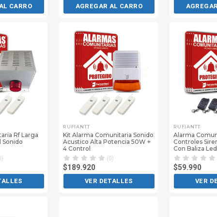
AL CARRO
AGREGAR AL CARRO
AGREGAR
RUFIANTT
RUFIANTT
aria Rf Larga
Kit Alarma Comunitaria Sonido
Alarma Comuni
l Sonido
Acustico Alta Potencia 50W +
Controles Sire
4 Control
Con Baliza Led
0)
(0)
$189.920
$59.990
TALLES
VER DETALLES
VER D