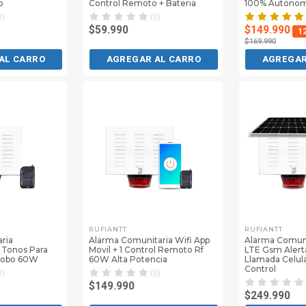
o
Control Remoto + Bateria
100% Autono
0)
(0)
$59.990
$149.990
1
$169.990
AL CARRO
AGREGAR AL CARRO
AGREGAR
RUFIANTT
RUFIANTT
ria
Alarma Comunitaria Wifi App
Alarma Comuni
2 Tonos Para
Movil + 1 Control Remoto Rf
LTE Gsm Alert
Robo 60W
60W Alta Potencia
Llamada Celul
Control
0)
(0)
$149.990
$249.990