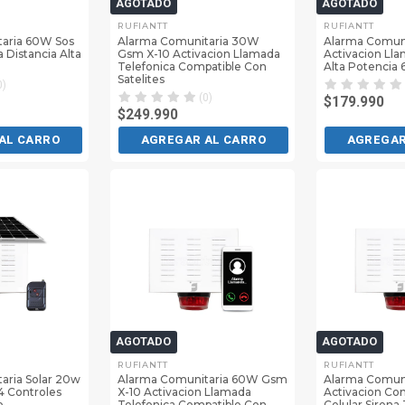
AGOTADO
AGOTADO
RUFIANTT
RUFIANTT
aria 60W Sos
Alarma Comunitaria 30W
Alarma Comun
 Distancia Alta
Gsm X-10 Activacion Llamada
Activacion Lla
Telefonica Compatible Con
Alta Potencia
Satelites
0)
(0)
$179.990
$249.990
AL CARRO
AGREGAR AL CARRO
AGREGAR
AGOTADO
AGOTADO
RUFIANTT
RUFIANTT
aria Solar 20w
Alarma Comunitaria 60W Gsm
Alarma Comuni
 4 Controles
X-10 Activacion Llamada
Activacion Co
o
Telefonica Compatible Con
Celular Siren