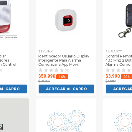
ZEYLINK
RUFIANTT
olar
Identificador Usuario Display
Control Remo
sores
Inteligente Para Alarma
433 Mhz 2 Bot
n Control
Comunitaria App Movil
Alarma Comuni
0)
(0)
$59.990
$3.990
14%
20%
$69.990
$4.990
AL CARRO
AGREGAR AL CARRO
AGREGAR