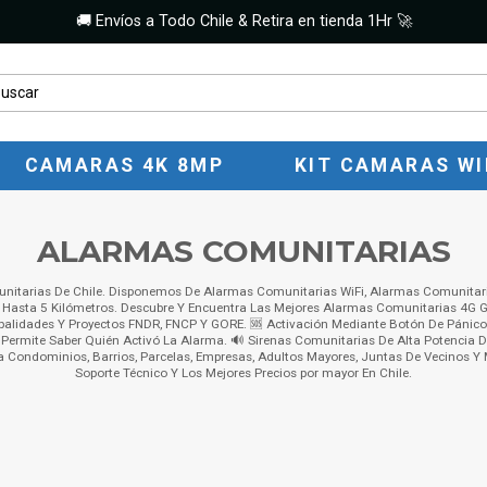
🚚 Envíos a Todo Chile & Retira en tienda 1Hr 🚀
CAMARAS 4K 8MP
KIT CAMARAS WI
ALARMAS COMUNITARIAS
itarias De Chile. Disponemos De Alarmas Comunitarias WiFi, Alarmas Comunitar
Hasta 5 Kilómetros. Descubre Y Encuentra Las Mejores Alarmas Comunitarias 4G GS
palidades Y Proyectos FNDR, FNCP Y GORE. 🆘 Activación Mediante Botón De Pánico
e Permite Saber Quién Activó La Alarma. 🔊 Sirenas Comunitarias De Alta Potencia 
ra Condominios, Barrios, Parcelas, Empresas, Adultos Mayores, Juntas De Vecinos Y M
Soporte Técnico Y Los Mejores Precios por mayor En Chile.