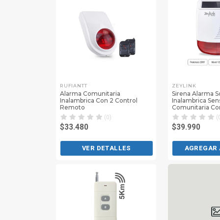
RUFIANTT
ZEYLINK
Alarma Comunitaria
Sirena Alarma S
Inalambrica Con 2 Control
Inalambrica Sen
Remoto
Comunitaria Co
(0)
(
$33.480
$39.990
VER DETALLES
AGREGAR 