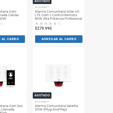
AGOTADO
RUFIANTT
itaria Gsm
Alarma Comunitaria Solar 4G
mada Celular
LTE Gsm + Control Remoto
 60W
60W Alta Potencia Profesional
(0)
(0)
$279.990
 AL CARRO
AGREGAR AL CARRO
AGOTADO
RUFIANTT
taria Gsm Sos
Alarma Comunitaria Satelite
n Llamada
30W (Plug And Play)
a 30W