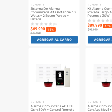
RUFIANTT
RUFIANTT
Sistema De Alarma
Kit Alarma Comu
Comunitaria Alta Potencia 30
Privada Largo 
Watts + 2 Boton Panico +
Potencia 30W
Bateria
(
(0)
$89.990
10%
$69.990
13%
$99.990
$79.990
AGREGAR AL CARRO
AGREGAR 
RUFIANTT
RUFIANTT
Alarma Comunitaria 4G LTE
Alarma Comunit
Gsm 30W + Control Remoto
Con App Movil + 