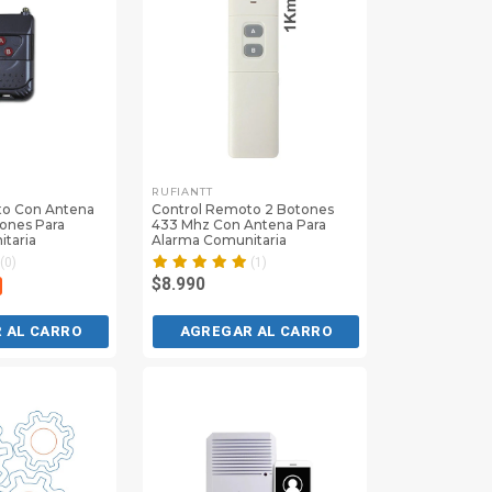
RUFIANTT
to Con Antena
Control Remoto 2 Botones
ones Para
433 Mhz Con Antena Para
taria
Alarma Comunitaria
(0)
(1)
$8.990
 AL CARRO
AGREGAR AL CARRO