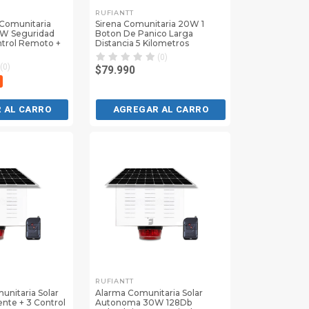
RUFIANTT
 Comunitaria
Sirena Comunitaria 20W 1
0W Seguridad
Boton De Panico Larga
ntrol Remoto +
Distancia 5 Kilometros
(0)
(0)
$79.990
 AL CARRO
AGREGAR AL CARRO
RUFIANTT
unitaria Solar
Alarma Comunitaria Solar
nte + 3 Control
Autonoma 30W 128Db