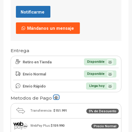
Notificarme
Mándanos un mensaje
Entrega
Retiro en Tienda
Disponible
Envío Normal
Disponible
Envío Rápido
Llega hoy
Metodos de Pago
Transferencia :
$151.991
5% de Descuento
WebPay Plus:
$159.990
Precio Normal