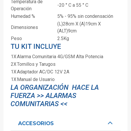
Temperatura de
-20 ° C a 55 ° C
Operación
Humedad %
5% - 95% sin condensación
(L)2
8
cm X (A)19cm X
Dimensiones
(ALT)9cm
Peso
2.5Kg
TU KIT INCLUYE
1X
Alarma Comunitaria 4G/GSM Alta Potencia
2X
Tornillos y Tarugos
1X
Adaptador AC/DC 12V 2A
1X
Manual de Usuario
LA ORGANIZACIÓN HACE LA
FUERZA >> ALARMAS
COMUNITARIAS <<
ACCESORIOS