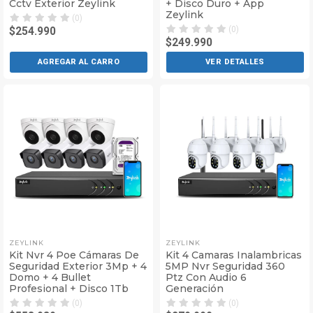
Cctv Exterior Zeylink
+ Disco Duro + App
Zeylink
(0)
(0)
$254.990
$249.990
AGREGAR AL CARRO
VER DETALLES
ZEYLINK
ZEYLINK
Kit Nvr 4 Poe Cámaras De
Kit 4 Camaras Inalambricas
Seguridad Exterior 3Mp + 4
5MP Nvr Seguridad 360
Domo + 4 Bullet
Ptz Con Audio 6
Profesional + Disco 1Tb
Generación
(0)
(0)