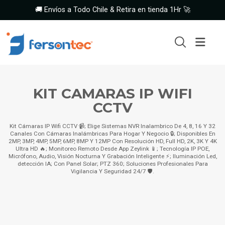
🚚 Envíos a Todo Chile & Retira en tienda 1Hr 🚀
KIT CAMARAS IP WIFI
CCTV
Kit Cámaras IP Wifi CCTV 📹; Elige Sistemas NVR Inalambrico De 4, 8, 16 Y 32
Canales Con Cámaras Inalámbricas Para Hogar Y Negocio 🔒; Disponibles En
2MP, 3MP, 4MP, 5MP, 6MP, 8MP Y 12MP Con Resolución HD, Full HD, 2K, 3K Y 4K
Ultra HD 🔥; Monitoreo Remoto Desde App Zeylink 📱; Tecnología IP POE,
Micrófono, Audio, Visión Nocturna Y Grabación Inteligente ⚡; Iluminación Led,
detección IA; Con Panel Solar; PTZ 360; Soluciones Profesionales Para
Vigilancia Y Seguridad 24/7 🛡️.
Kit Cámaras
IP WIFI