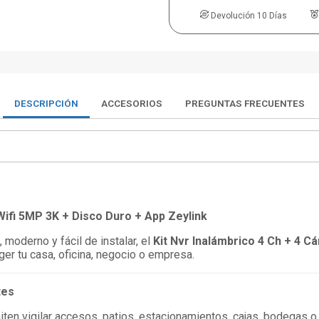
Devolución 10 Días
DESCRIPCIÓN
ACCESORIOS
PREGUNTAS FRECUENTES
 Wifi 5MP 3K + Disco Duro + App Zeylink
moderno y fácil de instalar, el
Kit Nvr Inalámbrico 4 Ch + 4 C
er tu casa, oficina, negocio o empresa.
tes
iten vigilar accesos, patios, estacionamientos, cajas, bodegas o