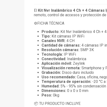
El
Kit Nvr Inalámbrico 4 Ch + 4 Cámaras 
remoto, control de accesos y protección de 
⚙️FICHA TÉCNICA
Producto:
Kit Nvr Inalámbrico 4 Ch + 
Tipo:
Kit cámaras IP WiFi
Canales NVR:
4 CH
Cantidad de cámaras:
4 cámaras IP i
Resolución cámaras:
5MP 3K
Tecnología:
IP WiFi
Conectividad:
Inalámbrica
Aplicación móvil:
Zeylink
Visualización remota:
Smartphone y 
Grabación:
Disco duro incluido
Uso recomendado:
Casa, oficina, ne
Temperatura de operación:
-20 °C a 
Humedad:
5% - 95% sin condensación
Dimensiones:
0 x 0 x 0 mm
Peso:
0kg
📦 TU PRODUCTO INCLUYE