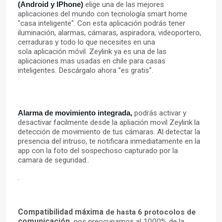
(Android y IPhone)
elige una de las mejores
aplicaciones del mundo con
tecnología
smart home
"casa inteligente". Con esta aplicación
podrás
tener
iluminación
, alarmas,
cámaras
, aspiradora, videoportero,
cerraduras y todo lo que necesites en una
sola
aplicación
móvil
. Zeylink ya es una de las
aplicaciones mas usadas en chile para casas
inteligentes
.
Descárgalo
ahora "es gratis".
Alarma de movimiento integrada,
podrás
activar y
desactivar facilmente desde la
apliación
movil Zeylink la
detección
de movimiento de tus cámaras. Al detectar la
presencia del intruso, te notificara inmediatamente en la
app con la foto del sospechoso capturado por la
camara de seguridad.
.
.
Compatibilidad
máxima
de hasta 6 protocolos de
comunicación
,
nos preocupamos al 1000% de la