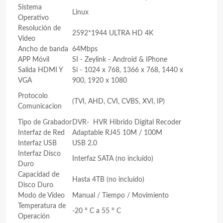
Sistema
Linux
Operativo
Resolución de
2592*1944 ULTRA HD 4K
Vídeo
Ancho de banda
64Mbps
APP Móvil
SI - Zeylink -
Android & IPhone
Salida HDMI Y
Si - 1024 x 768, 1366 x 768, 1440 x
VGA
900, 1920 x 1080
Protocolo
(TVI, AHD, CVI, CVBS, XVI, IP)
Comunicacion
Tipo de Grabador
DVR- HVR Hibrido Digital Recoder
Interfaz de Red
Adaptable RJ45 10M / 100M
Interfaz USB
USB 2.0
Interfaz Disco
Interfaz SATA (no incluído)
Duro
Capacidad de
Hasta 4TB (no incluído)
Disco Duro
Modo de Vídeo
Manual / Tiempo / Movimiento
Temperatura de
-20 ° C a 55 ° C
Operación