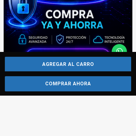
AGREGAR AL CARRO
0
COMPRAR AHORA
Inicio
Contactar
Tú
Categorias
Carrito
Encuentras todo lo que necesitas para proteger tu hogar o negocio: Kit
Alarmas, Alarmas para Casas, Alarmas 4G GSM, Alarmas sin Contratos,