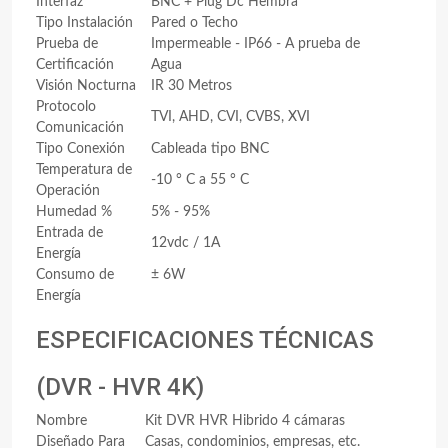
Interfaz
BNC + Plug Dc Hembra
Tipo Instalación
Pared o Techo
Prueba de
Impermeable - IP66 - A prueba de
Certificación
Agua
Visión Nocturna
IR 30 Metros
Protocolo
TVI, AHD, CVI, CVBS, XVI
Comunicación
Tipo Conexión
Cableada tipo BNC
Temperatura de
-10 ° C a 55 ° C
Operación
Humedad %
5% - 95%
Entrada de
12vdc / 1A
Energía
Consumo de
± 6W
Energía
ESPECIFICACIONES TÉCNICAS
(DVR - HVR 4K)
Nombre
Kit DVR HVR Hibrido 4 cámaras
Diseñado Para
Casas, condominios, empresas, etc.