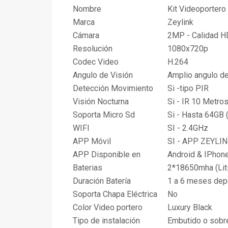
Nombre
Kit Videoportero
Marca
Zeylink
Cámara
2MP - Calidad H
Resolución
1080x720p
Codec Video
H.264
Angulo de Visión
Amplio angulo d
Detección Movimiento
Si -tipo PIR
Visión Nocturna
Si - IR 10 Metro
Soporta Micro Sd
Si - Hasta 64GB (
WIFI
SI - 2.4GHz
APP Móvil
SI - APP ZEYLI
APP Disponible en
Android & IPhon
Baterias
2*18650mha (Lit
Duración Batería
1 a 6 meses dep
Soporta Chapa Eléctrica
No
Color Video portero
Luxury Black
Tipo de instalación
Embutido o sobr