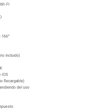
 WI-FI
D
e 166°
s
no incluido)
NK
e IOS
io Recargable)
endiendo del uso
epuesto