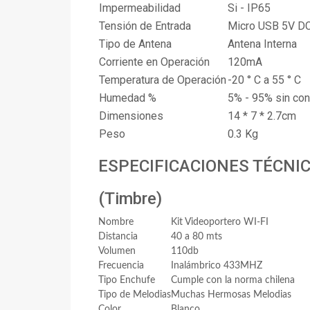
Impermeabilidad
Si - IP65
Tensión de Entrada
Micro USB 5
V D
Tipo de Antena
Antena Interna
Corriente en Operación
120mA
Temperatura de Operación
-20 ° C a 55 ° C
Humedad %
5% - 95% sin co
Dimensiones
14 * 7 * 2.7cm
Peso
0.3 Kg
ESPECIFICACIONES TÉCNI
(Timbre)
Nombre
Kit Videoportero WI-FI
Distancia
40 a 80 mts
Volumen
110db
Frecuencia
Inalámbrico 433MHZ
Tipo Enchufe
Cumple con la norma chilena
Tipo de Melodias
Muchas Hermosas Melodias
Color
Blanco