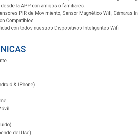
 desde la APP con amigos o familiares.
Sensores PIR de Movimiento, Sensor Magnético Wifi, Cámaras Inte
son Compatibles.
dad con todos nuestros Dispositivos Inteligentes Wifi.
CNICAS
ente
ndroid & IPhone)
ome
Móvil
luido)
pende del Uso)