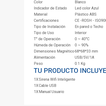
Color
Blanco
Indicador de Estado
Led color Azul
Material
Plástico ABS
Certificaciones
CE -ROSH - ISO90
Tipo de Instalación
En pared o Techo
Tipo de Uso
Interior
T° de Operación
0 ~ 40°C
Húmeda de Operación
0 ~ 90%
Dimensiones Magnético
68*68*33 mm
Alimentación
USB/5V/1A
Peso
0.1 Kg
TU PRODUCTO INCLUY
1X
Sirena Wifi Inteligente
1X
Cable USB
1X
Manual Usuario