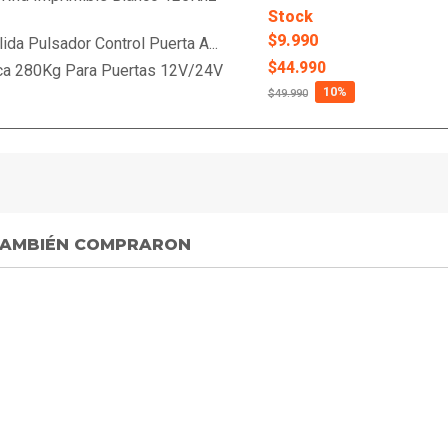
Stock
$9.990
ida Pulsador Control Puerta A...
$44.990
ca 280Kg Para Puertas 12V/24V
10%
$49.990
 TAMBIÉN COMPRARON