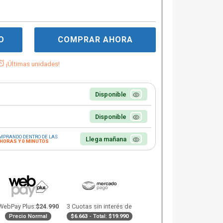
O
COMPRAR AHORA
¡Últimas unidades!
Disponible
Disponible
MPRANDO DENTRO DE LAS
Llega mañana
 HORAS Y 0 MINUTOS
WebPay Plus:
$24.990
3 Cuotas sin interés de
Precio Normal
$6.663
- Total:
$19.990