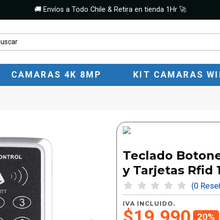
🚚 Envíos a Todo Chile & Retira en tienda 1Hr 🚀
CAMARAS 4K 8MP
KIT CAMARAS WI
Teclado Botone
y Tarjetas Rfid
(0 Res
IVA INCLUIDO.
$19.990
20%