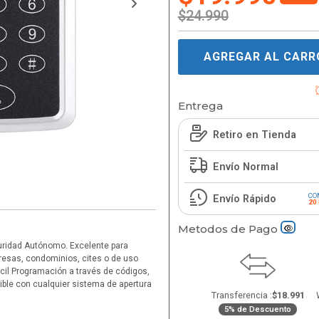
$24.990
AGREGAR AL CARR
Entrega
Retiro en Tienda
Envío Normal
CO
Envío Rápido
20
Metodos de Pago
guridad Autónomo. Excelente para
resas, condominios, cites o de uso
ácil Programación a través de códigos,
ible con cualquier sistema de apertura
Transferencia :
$18.991
5% de Descuento