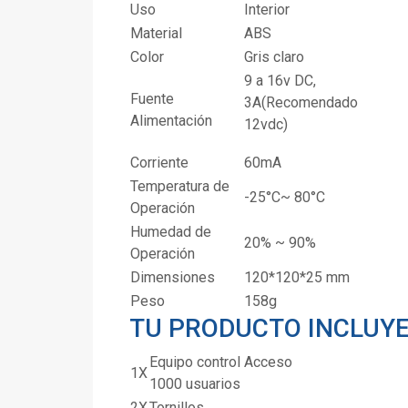
Uso
Interior
Material
ABS
Color
Gris claro
9 a 16v DC,
Fuente
3A(Recomendado
Alimentación
12vdc)
Corriente
60mA
Temperatura de
-25°C~ 80°C
Operación
Humedad de
20% ~ 90%
Operación
Dimensiones
120*120*25 mm
Peso
158g
TU PRODUCTO INCLUY
Equipo control Acceso
1X
1000 usuarios
2X
Tornillos