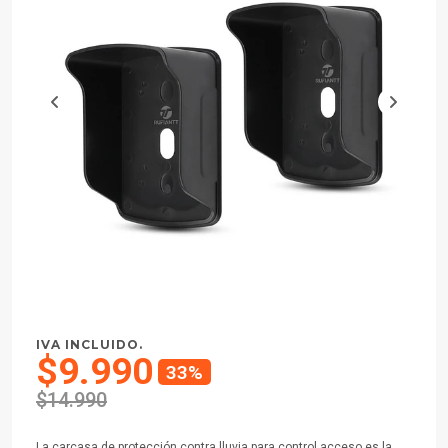
IVA INCLUIDO.
$9.990
33%
$14.990
La carcasa de protección contra lluvia para control acceso es la