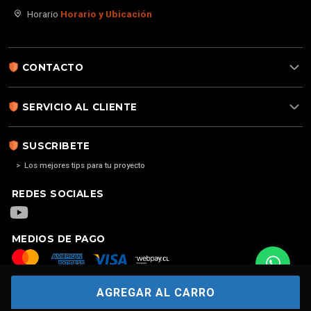
Horario
Horario y Ubicación
CONTACTO
SERVICIO AL CLIENTE
SUSCRIBETE
> Los mejores tips para tu proyecto
REDES SOCIALES
MEDIOS DE PAGO
AGREGAR AL CARRO
Copyright
2026. Alarma para casa | Alarma 4G GSM | Alarmas sin
contratos | Hecho por
FERSONTEC®: ALARMAS PARA CASAS | ALARMAS