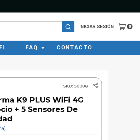
INICIAR SESIÓN
0
FI
FAQ
CONTACTO
SKU: 50008
rma K9 PLUS WiFi 4G
cio + 5 Sensores De
dad
eña)