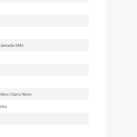
Llamada-SMS
l/Mov/Claro/Wom
4Ghz