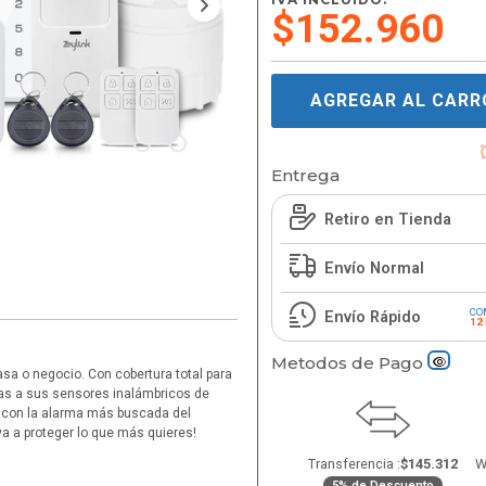
$152.960
AGREGAR AL CARR
Entrega
Retiro en Tienda
Envío Normal
CO
Envío Rápido
12
Metodos de Pago
asa o negocio. Con cobertura total para
ias a sus sensores inalámbricos de
a con la alarma más buscada del
ya a proteger lo que más quieres!
Transferencia :
$145.312
W
5% de Descuento