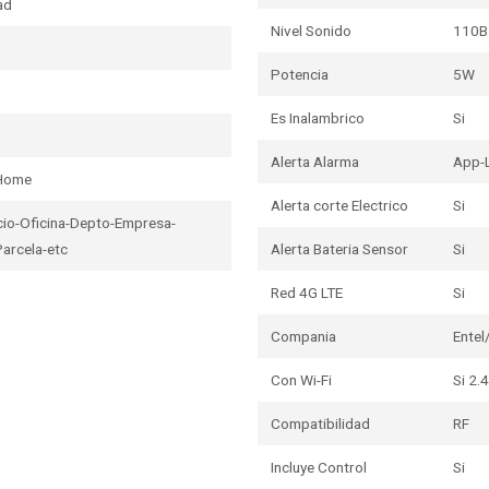
ad
Nivel Sonido
110B
Potencia
5W
Es Inalambrico
Si
Alerta Alarma
App-
 Home
Alerta corte Electrico
Si
io-Oficina-Depto-Empresa-
Parcela-etc
Alerta Bateria Sensor
Si
Red 4G LTE
Si
Compania
Ente
Con Wi-Fi
Si 2.
Compatibilidad
RF
Incluye Control
Si