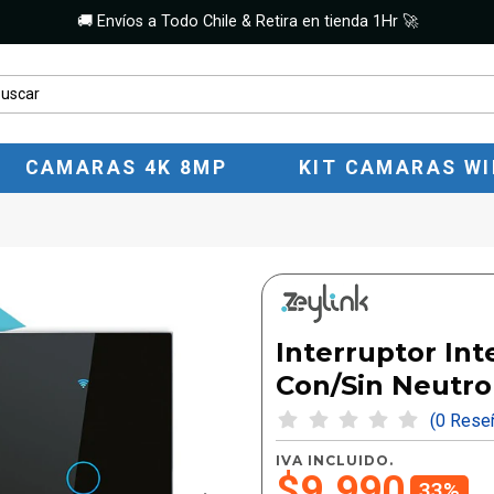
🚚 Envíos a Todo Chile & Retira en tienda 1Hr 🚀
CAMARAS 4K 8MP
KIT CAMARAS WI
Interruptor Int
Con/Sin Neutro
(0 Res
IVA INCLUIDO.
$9.990
33%