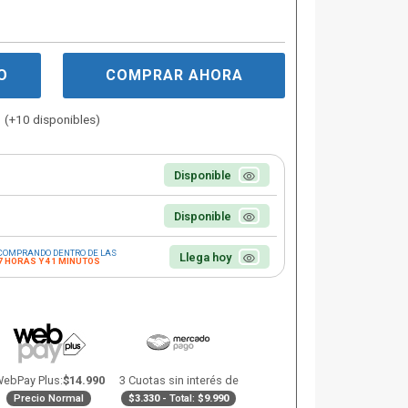
O
COMPRAR AHORA
(+10 disponibles)
Disponible
Disponible
COMPRANDO DENTRO DE LAS
Llega hoy
7 HORAS Y 41 MINUTOS
ebPay Plus:
$14.990
3 Cuotas sin interés de
Precio Normal
$3.330
- Total:
$9.990