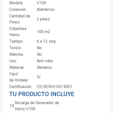
Modelo
V100
Conexion
Alambrico
Cantidad de
2 pines
Pines
Cobertura
100 m2
Humo
Tiempo
6 a 12 seg
Toxico
No
Mancha
No
Uso
Anti-robo
Material
Metalico
Fácil
Si
de Instalar
Certificación
CE/ROSH/ISO 9001
TU PRODUCTO INCLUYE
Recarga de Generador de
1X
Humo V100