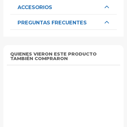
ACCESORIOS
PREGUNTAS FRECUENTES
QUIENES VIERON ESTE PRODUCTO
TAMBIÉN COMPRARON
AGOTADO
AGOTAD
ZEYLINK
ZEYLINK
ZEYLINK
Alarma Niebla
Alarma De Niebla
Alarm