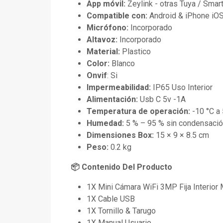
App móvil:
Zeylink - otras Tuya / Smart
Compatible con:
Android & iPhone iO
Micrófono:
Incorporado
Altavoz:
Incorporado
Material:
Plastico
Color:
Blanco
Onvif
: Si
Impermeabilidad:
IP65 Uso Interior
Alimentación:
Usb C 5v -1A
Temperatura de operación:
-10 °C a 
Humedad:
5 % – 95 % sin condensaci
Dimensiones Box:
15 × 9 × 8.5 cm
Peso:
0.2 kg
📦
Contenido Del Producto
1X Mini Cámara WiFi 3MP Fija Interior 
1X Cable USB
1X Tornillo & Tarugo
1X Manual Usuario