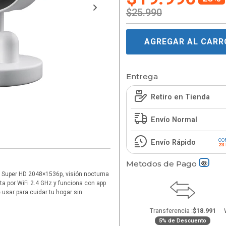
$25.990
AGREGAR AL CARR
Entrega
Retiro en Tienda
Envío Normal
CO
Envío Rápido
23
Metodos de Pago
en Super HD 2048×1536p, visión nocturna
ta por WiFi 2.4 GHz y funciona con app
 usar para cuidar tu hogar sin
Transferencia :
$18.991
5% de Descuento