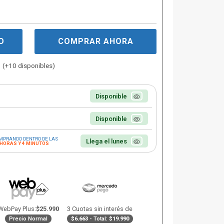
O
COMPRAR AHORA
(+10 disponibles)
Disponible
Disponible
MPRANDO DENTRO DE LAS
Llega el lunes
 HORAS Y 4 MINUTOS
WebPay Plus:
$25.990
3 Cuotas sin interés de
Precio Normal
$6.663
- Total:
$19.990