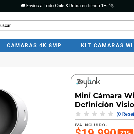
🚚 Envíos a Todo Chile & Retira en tienda 1Hr 🚀
CAMARAS 4K 8MP
KIT CAMARAS WI
Mini Cámara WiF
Definición Visi
(0 Res
IVA INCLUIDO.
$19.990
23%