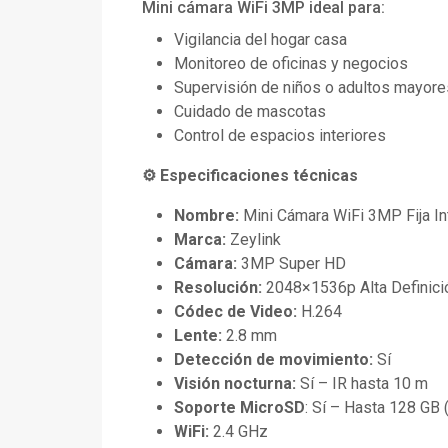
Mini cámara WiFi 3MP ideal para:
Vigilancia del hogar casa
Monitoreo de oficinas y negocios
Supervisión de niños o adultos mayore
Cuidado de mascotas
Control de espacios interiores
⚙️ Especificaciones técnicas
Nombre:
Mini Cámara WiFi 3MP Fija Int
Marca:
Zeylink
Cámara:
3MP Super HD
Resolución:
2048×1536p Alta Definici
Códec de Video:
H.264
Lente:
2.8 mm
Detección de movimiento:
Sí
Visión nocturna:
Sí – IR hasta 10 m
Soporte MicroSD
: Sí – Hasta 128 GB (
WiFi:
2.4 GHz