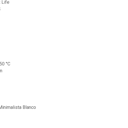
 Life
S
50 °C
ón
Minimalista Blanco