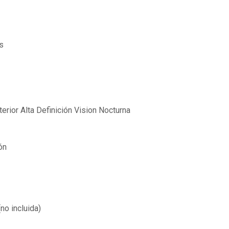
s
erior Alta Definición Vision Nocturna
ón
no incluida)