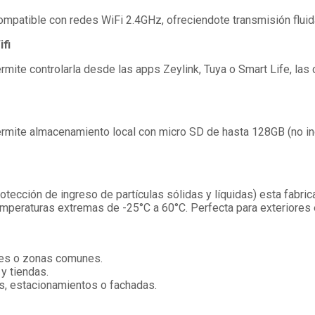
compatible con redes WiFi 2.4GHz, ofreciendote transmisión fluida
ifi
permite controlarla desde las apps Zeylink, Tuya o Smart Life, la
 permite almacenamiento local con micro SD de hasta 128GB (no in
rotección de ingreso de partículas sólidas y líquidas) esta fabri
emperaturas extremas de -25°C a 60°C. Perfecta para exteriores 
ajes o zonas comunes.
y tiendas.
ios, estacionamientos o fachadas.