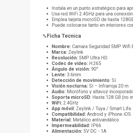
Instala en un punto estratégico para ap
Usa red WiFi 2.4GHz para una conexión
Emplea tarjeta microSD de hasta 128GB 
Puede colocarse tanto en interiores co
Ficha Tecnica
🔧
Nombre:
Camara Seguridad 5MP Wifi Ext
Marca:
Zeylink
Resolución:
5MP Ultra HD
Codec de video:
H.265
Ángulo de visión:
90°
Lente:
3.6mm
Detección de movimiento
: Sí
Visión nocturna:
Sí – Infrarroja 20 m
Audio:
Micrófono y altavoz incorporad
Soporta microSD
: Hasta 128 GB (no in
WiFi:
2.4GHz
App móvil:
Zeylink / Tuya / Smart Life
Compatibilidad:
Android y iPhone iOS
Material:
Metálico antivandálico
Impermeabilidad:
IP66
Alimentación:
5V DC - 1A