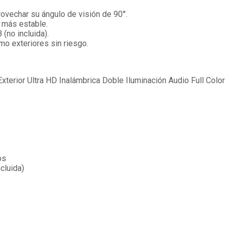
rovechar su ángulo de visión de 90°.
 más estable.
(no incluida).
mo exteriores sin riesgo.
erior Ultra HD Inalámbrica Doble Iluminación Audio Full Color
os
cluida)