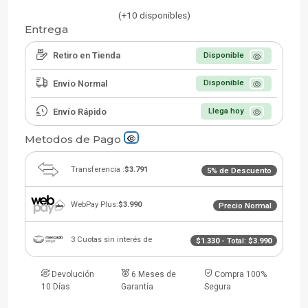
(+10 disponibles)
Entrega
Retiro en Tienda
Disponible
Envío Normal
Disponible
Envío Rápido
Llega hoy
Metodos de Pago
Transferencia :
$3.791
5% de Descuento
WebPay Plus:
$3.990
Precio Normal
3 Cuotas sin interés de
$1.330
- Total:
$3.990
Devolución
6 Meses de
Compra 100%
10 Días
Garantía
Segura