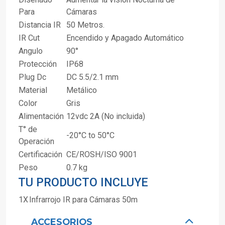
Para
Cámaras
Distancia IR
50 Metros.
IR Cut
Encendido y Apagado Automático
Angulo
90°
Protección
IP68
Plug Dc
DC 5.5/2.1 mm
Material
Metálico
Color
Gris
Alimentación
12vdc 2A (No incluida)
T° de
-20°C to 50°C
Operación
Certificación
CE/ROSH/ISO 9001
Peso
0.7 kg
TU PRODUCTO INCLUYE
1X
Infrarrojo IR para Cámaras 50m
ACCESORIOS