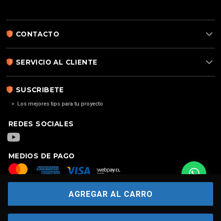
CONTACTO
SERVICIO AL CLIENTE
SUSCRIBETE
> Los mejores tips para tu proyecto
REDES SOCIALES
MEDIOS DE PAGO
AGREGAR AL CARRO
Copyright
2026. Alarma para casa | Alarma 4G GSM | Alarmas sin
contratos | Hecho por
FERSONTEC®: ALARMAS PARA CASAS | ALARMAS
GSM 4G | ALARMAS SIN CONTRATOS | ALARMAS INALÁMBRICAS | KIT