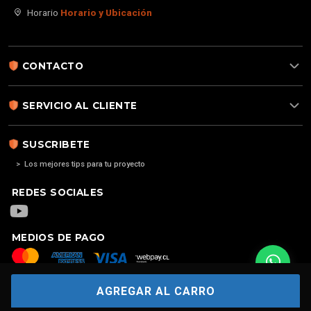
Horario
Horario y Ubicación
CONTACTO
SERVICIO AL CLIENTE
SUSCRIBETE
> Los mejores tips para tu proyecto
REDES SOCIALES
MEDIOS DE PAGO
AGREGAR AL CARRO
Copyright
2026. Alarma para casa | Alarma 4G GSM | Alarmas sin
contratos | Hecho por
FERSONTEC®: ALARMAS PARA CASAS | ALARMAS