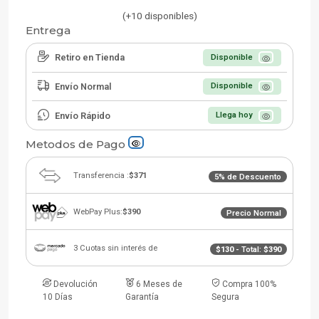
(+10 disponibles)
Entrega
Retiro en Tienda
Disponible
Envío Normal
Disponible
Envío Rápido
Llega hoy
Metodos de Pago
Transferencia :
$371
5% de Descuento
WebPay Plus:
$390
Precio Normal
3 Cuotas sin interés de
$130
- Total:
$390
Devolución
6 Meses de
Compra 100%
10 Días
Garantía
Segura