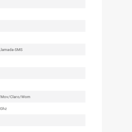
Llamada-SMS
l/Mov/Claro/Wom
4Ghz