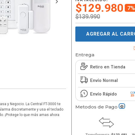
$129.980
7%
$139.990
AGREGAR AL CARR
Entrega
Retiro en Tienda
Envío Normal
CO
Envío Rápido
23
asa y Negocio. La Central FT-3000 te
Metodos de Pago
 Alarma discretamente y usa el teclado
ldo. ¡Protege lo que más amas ahora
Transferencia :
$123.481
W