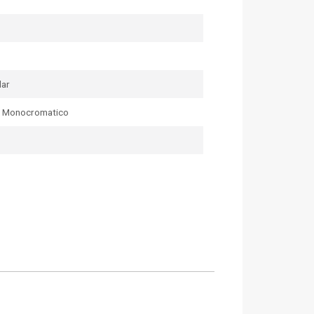
dar
r Monocromatico