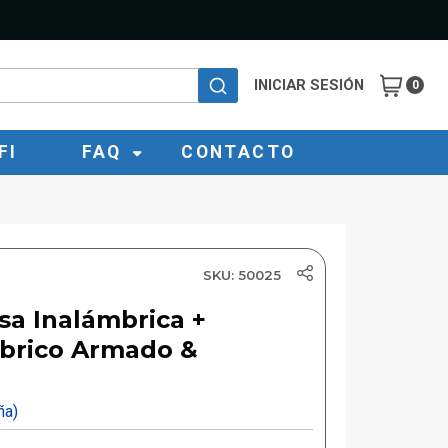
INICIAR SESIÓN
0
FI
FAQ
CONTACTO
SKU: 50025
sa Inalámbrica +
brico Armado &
eña)