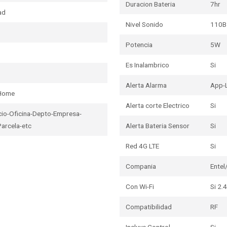
Duracion Bateria
7hr
ad
Nivel Sonido
110B
Potencia
5W
Es Inalambrico
Si
Alerta Alarma
App-
 Home
Alerta corte Electrico
Si
io-Oficina-Depto-Empresa-
Parcela-etc
Alerta Bateria Sensor
Si
Red 4G LTE
Si
Compania
Ente
Con Wi-Fi
Si 2.
Compatibilidad
RF