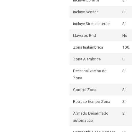
Incluye Control
Si
incluye Sensor
Si
incluye Sirena Interior
Si
Llaveros Rfid
No
Zona Inalambrica
100
Zona Alambrica
8
Personalizacion de
Si
Zona
Control Zona
Si
Retraso tiempo Zona
Si
Armado Desarmado
Si
automatico