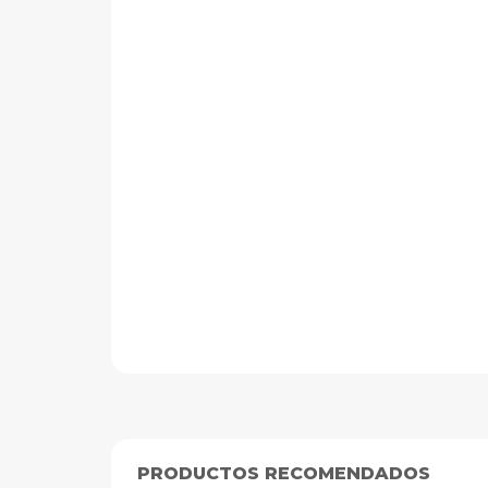
RUFIANTT
Sensor De Humedad Y Temperatura Ambiental Para
(0)
$14.990
PRODUCTOS RECOMENDADOS