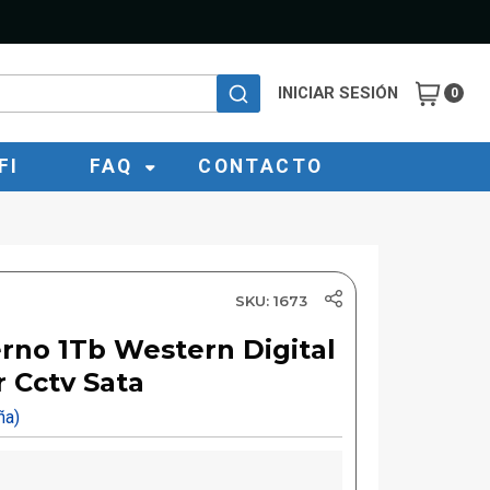
INICIAR SESIÓN
0
FI
FAQ
CONTACTO
SKU: 1673
erno 1Tb Western Digital
 Cctv Sata
eña)