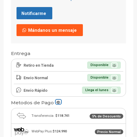
Notificarme
Mándanos un mensaje
Entrega
Retiro en Tienda
Disponible
Envío Normal
Disponible
Envío Rápido
Llega el lunes
Metodos de Pago
Transferencia :
$118.741
5% de Descuento
WebPay Plus:
$124.990
Precio Normal