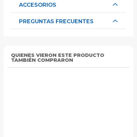
ACCESORIOS
PREGUNTAS FRECUENTES
QUIENES VIERON ESTE PRODUCTO
TAMBIÉN COMPRARON
ZEYLINK
ZEYLINK
ZEYLINK
Sensor Magnetico
Sensor De
Sensor
Para Puerta O
Movimiento
Movimi