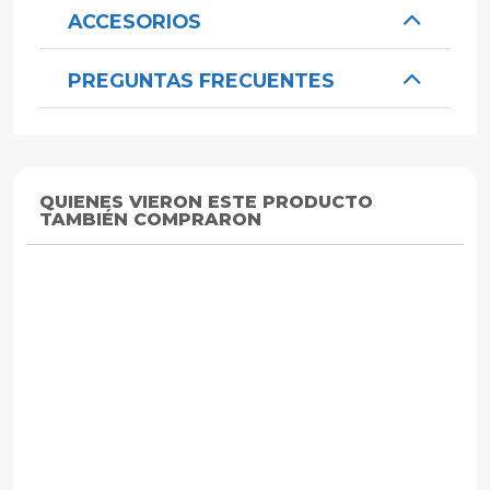
ACCESORIOS
PREGUNTAS FRECUENTES
QUIENES VIERON ESTE PRODUCTO
TAMBIÉN COMPRARON
UNIVERSAL
UNIVERSAL
UNIVERS
Cable Para Cámaras
Cable De 30
Cable 
Seguridad Cctv
Metros Para
De Seg