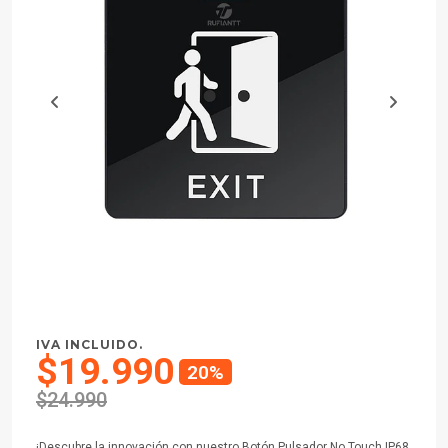
IVA INCLUIDO.
$19.990
20%
$24.990
¡Descubre la innovación con nuestro Botón Pulsador No Touch IP68