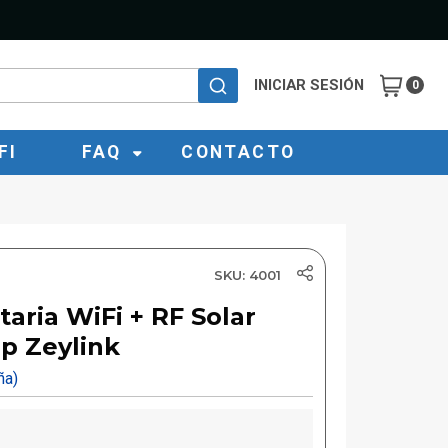
INICIAR SESIÓN
0
FI
FAQ
CONTACTO
SKU: 4001
aria WiFi + RF Solar
p Zeylink
eña)