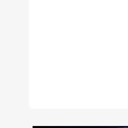
ZEYLINK
Sirena Wifi Para Alarma 110 Db 15W Activado Via Ap
(0)
$21.990