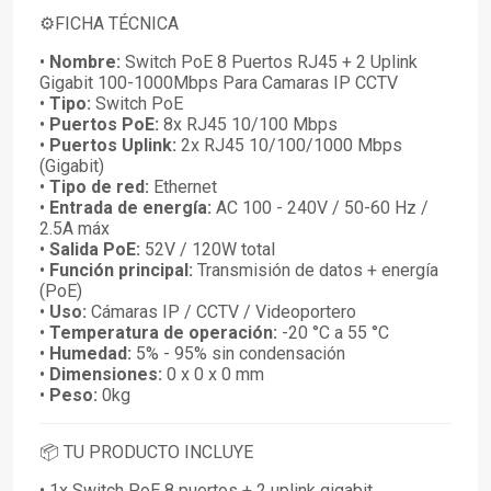
⚙️FICHA TÉCNICA
•
Nombre:
Switch PoE 8 Puertos RJ45 + 2 Uplink
Gigabit 100-1000Mbps Para Camaras IP CCTV
•
Tipo:
Switch PoE
•
Puertos PoE:
8x RJ45 10/100 Mbps
•
Puertos Uplink:
2x RJ45 10/100/1000 Mbps
(Gigabit)
•
Tipo de red:
Ethernet
•
Entrada de energía:
AC 100 - 240V / 50-60 Hz /
2.5A máx
•
Salida PoE:
52V / 120W total
•
Función principal:
Transmisión de datos + energía
(PoE)
•
Uso:
Cámaras IP / CCTV / Videoportero
•
Temperatura de operación:
-20 °C a 55 °C
•
Humedad:
5% - 95% sin condensación
•
Dimensiones:
0 x 0 x 0 mm
•
Peso:
0kg
📦 TU PRODUCTO INCLUYE
• 1x Switch PoE 8 puertos + 2 uplink gigabit