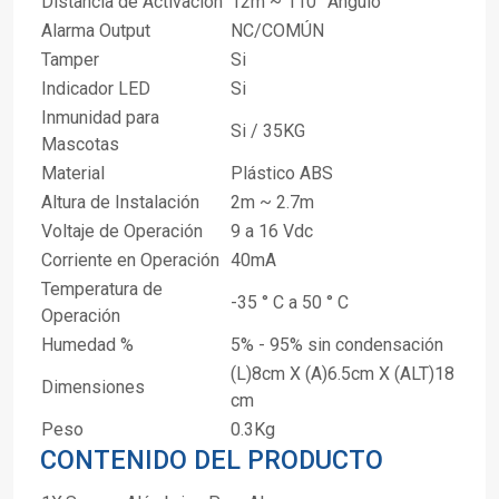
Distancia de Activación
12m ~ 110° Angulo
Alarma Output
NC/COMÚN
Tamper
Si
Indicador LED
Si
Inmunidad para
Si / 35KG
Mascotas
Material
Plástico ABS
Altura de Instalación
2m ~ 2.7m
Voltaje de Operación
9 a 16 Vdc
Corriente en Operación
40mA
Temperatura de
-35 ° C a 50 ° C
Operación
Humedad %
5% - 95% sin condensación
(L)8cm X (A)6.5cm X (ALT)18
Dimensiones
cm
Peso
0.3Kg
CONTENIDO DEL PRODUCTO