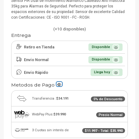
Sensor PIR Dual de movimiento Alámbrico Cableado Anti mascota
35kg para Alarmas de Seguridad. Perfecto para proteger los
espacios exteriores de su propiedad. Sensor de excelente Calidad
con Certificaciones: CE - ISO 9001 - FC - ROSH.
(+10 disponibles)
Entrega
Retiro en Tienda
Disponible
Envío Normal
Disponible
Envío Rápido
Llega hoy
Metodos de Pago
Transferencia :
$34.191
5% de Descuento
WebPay Plus:
$39.990
Precio Normal
3 Cuotas sin interés de
$11.997
- Total:
$35.990