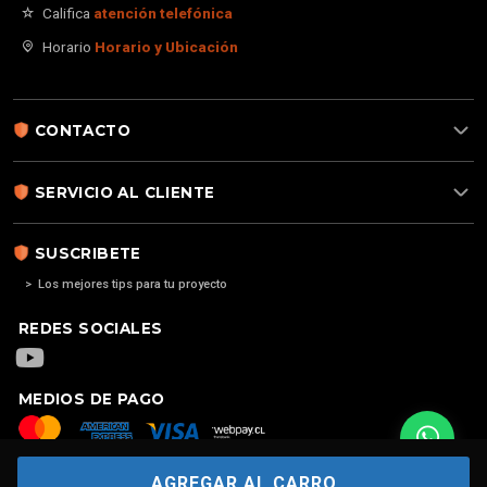
Califica
atención telefónica
Horario
Horario y Ubicación
CONTACTO
SERVICIO AL CLIENTE
SUSCRIBETE
> Los mejores tips para tu proyecto
REDES SOCIALES
MEDIOS DE PAGO
AGREGAR AL CARRO
Copyright
2026. Alarma para casa | Alarma 4G GSM | Alarmas sin