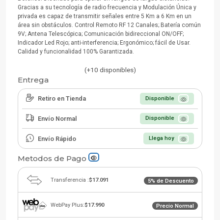
Gracias a su tecnología de radio frecuencia y Modulación Única y
privada es capaz de transmitir señales entre 5 Km a 6 Km en un
área sin obstáculos. Control Remoto RF 12 Canales; Batería común
9V; Antena Telescópica; Comunicación bidireccional ON/OFF;
Indicador Led Rojo; anti-interferencia; Ergonómico; fácil de Usar.
Calidad y funcionalidad 100% Garantizada.
(+10 disponibles)
Entrega
Retiro en Tienda
Disponible
Envío Normal
Disponible
Envío Rápido
Llega hoy
Metodos de Pago
Transferencia :
$17.091
5% de Descuento
WebPay Plus:
$17.990
Precio Normal