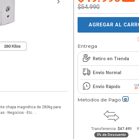
$54.990
AGREGAR AL CARR
Entrega
Retiro en Tienda
Envío Normal
CO
Envío Rápido
23
Metodos de Pago
nte chapa magnética de 280kg para
sas - Negocios - Etc. …
Transferencia :
$47.491
W
5% de Descuento