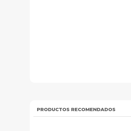
RUFIANTT
Cerradura Magnética 60Kg 12Vdc Para Puerta
(0)
$19.990
PRODUCTOS RECOMENDADOS