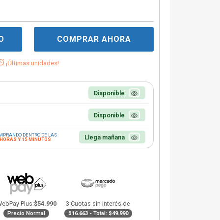
O
COMPRAR AHORA
¡Últimas unidades!
Disponible
Disponible
MPRANDO DENTRO DE LAS
Llega mañana
 HORAS Y 15 MINUTOS
ebPay Plus:
$54.990
3 Cuotas sin interés de
Precio Normal
$16.663
- Total:
$49.990