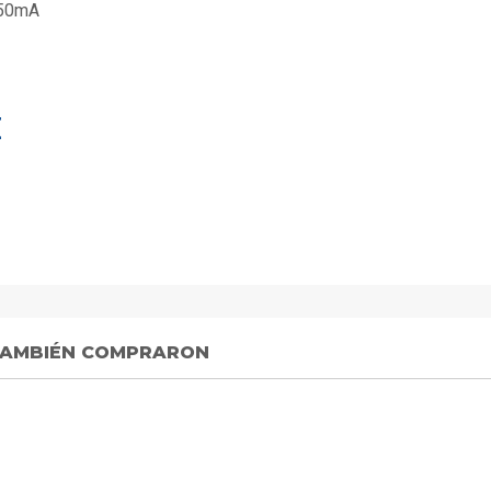
150mA
E
 TAMBIÉN COMPRARON