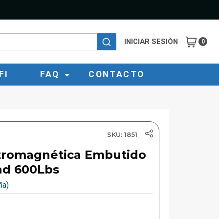
INICIAR SESIÓN
0
FI
FAQ
CONTACTO
SKU: 1851
ctromagnética Embutido
ad 600Lbs
eña)