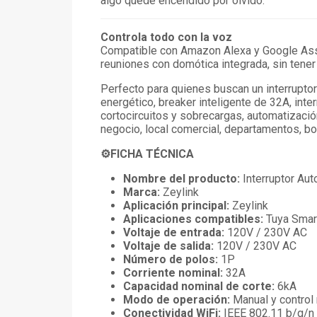
algo quede encendido por olvido.
Controla todo con la voz
Compatible con Amazon Alexa y Google Assista
reuniones con domótica integrada, sin tener 
Perfecto para quienes buscan un interruptor
energético, breaker inteligente de 32A, inte
cortocircuitos y sobrecargas, automatización
negocio, local comercial, departamentos, bo
⚙️FICHA TÉCNICA
Nombre del producto:
Interruptor Aut
Marca:
Zeylink
Aplicación principal:
Zeylink
Aplicaciones compatibles:
Tuya Smart
Voltaje de entrada:
120V / 230V AC
Voltaje de salida:
120V / 230V AC
Número de polos:
1P
Corriente nominal:
32A
Capacidad nominal de corte:
6kA
Modo de operación:
Manual y control 
Conectividad WiFi:
IEEE 802.11 b/g/n