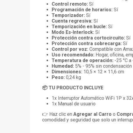
Control remoto:
Sí
Programación de horarios:
Sí
Temporizador:
Sí
Cuenta regresiva:
Sí
Temporización en bucle:
Sí
Modo Es-Interlock:
Sí
Protección contra cortocircuito:
Sí
Protección contra sobrecarga:
Sí
Control por voz:
Compatible con Amaz
Uso recomendado:
Hogar, oficina, em
Temperatura de operación:
-25 °C a
Humedad:
5% - 95% sin condensación
Dimensiones:
10,5 × 12 × 11,6 cm
Peso:
0,24 kg
📦 TU PRODUCTO INCLUYE
1x Interruptor Automático WiFi 1P x 
1x Manual de usuario
👉 Haz clic en
Agregar al Carro
o
Compra
comodidad y seguridad que solo un interrupt