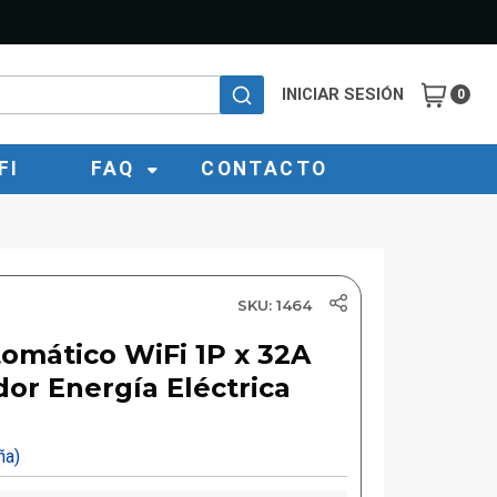
INICIAR SESIÓN
0
FI
FAQ
CONTACTO
SKU: 1464
tomático WiFi 1P x 32A
or Energía Eléctrica
eña)