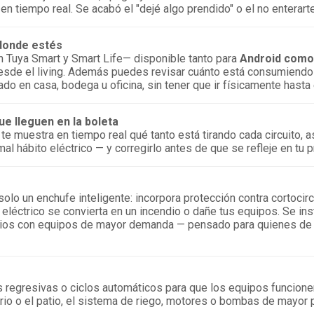
 tiempo real. Se acabó el "dejé algo prendido" o el no enterarte
 donde estés
 Tuya Smart y Smart Life— disponible tanto para
Android como 
 desde el living. Además puedes revisar cuánto está consumiendo
 en casa, bodega u oficina, sin tener que ir físicamente hasta e
e lleguen en la boleta
 te muestra en tiempo real qué tanto está tirando cada circuito,
l hábito eléctrico — y corregirlo antes de que se refleje en tu p
olo un enchufe inteligente: incorpora protección contra cortocirc
éctrico se convierta en un incendio o dañe tus equipos. Se insta
ios con equipos de mayor demanda — pensado para quienes de v
 regresivas o ciclos automáticos para que los equipos funcione
orio o el patio, el sistema de riego, motores o bombas de mayor